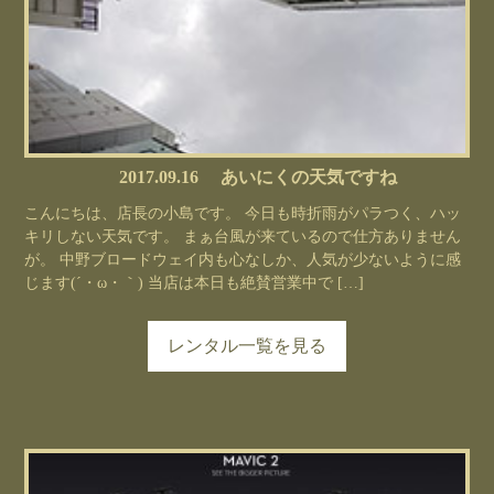
2017.09.16
あいにくの天気ですね
こんにちは、店長の小島です。 今日も時折雨がパラつく、ハッ
キリしない天気です。 まぁ台風が来ているので仕方ありません
が。 中野ブロードウェイ内も心なしか、人気が少ないように感
じます(´・ω・｀) 当店は本日も絶賛営業中で […]
レンタル一覧を見る